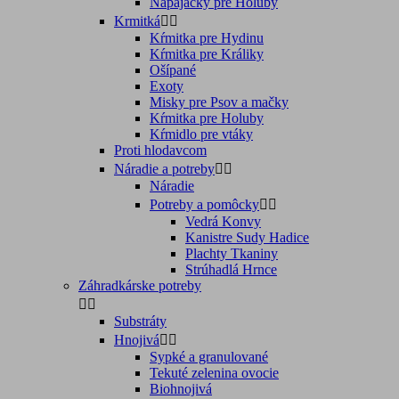
Napájačky pre Holuby
Krmitká


Kŕmitka pre Hydinu
Kŕmitka pre Králiky
Ošípané
Exoty
Misky pre Psov a mačky
Kŕmitka pre Holuby
Kŕmidlo pre vtáky
Proti hlodavcom
Náradie a potreby


Náradie
Potreby a pomôcky


Vedrá Konvy
Kanistre Sudy Hadice
Plachty Tkaniny
Strúhadlá Hrnce
Záhradkárske potreby


Substráty
Hnojivá


Sypké a granulované
Tekuté zelenina ovocie
Biohnojivá