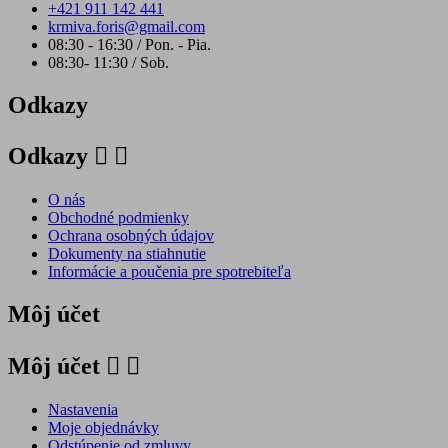
+421 911 142 441
krmiva.foris@gmail.com
08:30 - 16:30 / Pon. - Pia.
08:30- 11:30 / Sob.
Odkazy
Odkazy


O nás
Obchodné podmienky
Ochrana osobných údajov
Dokumenty na stiahnutie
Informácie a poučenia pre spotrebiteľa
Môj účet
Môj účet


Nastavenia
Moje objednávky
Odstúpenie od zmluvy