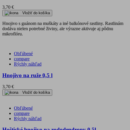
3,70 €
Vložiť do košíka
Hnojivo s guánom na muškáty a iné balkónové rastliny. Rastlinám
dodáva nielen potrebné živiny, ale výrazne aktivuje aj pôdnu
mikroflóru.
Obľúbené
compare
Rýchly náhľad
Hnojivo na ruže 0,5 l
3,70 €
Vložiť do košíka
Obľúbené
compare
Rýchly náhľad
Hoštické hnojivo na rododendrony 0,5l