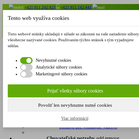
+421 911 242 925
+421 911 142 441
krmiva.foris@gmail.com
Tento web využíva cookies
O nás
Akcia
Obchodné podmienky
Reklamačný poriadok
Kon
Tieto webové stránky ukladajú v súlade so zákonmi na vaše zariadenie súbory
Porovnať
0
všeobecne nazývané cookies. Používaním týchto stránok s tým vyjadrujete
Obľúbené
0
súhlas.
Krmivá
add
remove
Nevyhnutné cookies
Krmivo pre Králiky
Analytické súbory cookies
Krmivá pre Hydinu
Marketingové súbory cookies
Ošípané
Hov. Dobytok
Ovce, kozy
Prijať všetky súbory cookies
Ryby
Krmivo pre Exoty
Krmivo pre Psov a Mačky
Povoliť len nevyhnutne nutné cookies
Obilné šroty Obilie
Krmivá pre Holuby
Viac informácií
Doplnky výživy
Krmivo pre vonkajšie vtáctvo
Chovateľské potreby
add
remove