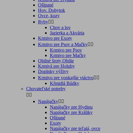
Ošípané
Hov. Dobytok
Ovce, kozy
Ryby


Chov a lov
Jazierka a Akvária
Krmivo pre Exoty
Krmivo pre Psov a Mačky


Krmivo pre Psov
Krmivo pre Mačky
Obilné šroty Obilie
Krmivá pre Holuby
Doplnky výživy
Krmivo pre vonkajšie vtáctvo


Kŕmidlá Búdky
Chovateľské potreby


Napájačky


Napájačky pre Hydinu
Napájačky pre Králiky
Ošípané
Exoty
Napájačky pre teľatá, ovce