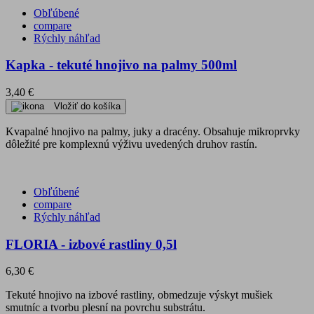
Obľúbené
compare
Rýchly náhľad
Kapka - tekuté hnojivo na palmy 500ml
3,40 €
Vložiť do košíka
Kvapalné hnojivo na palmy, juky a dracény. Obsahuje mikroprvky
dôležité pre komplexnú výživu uvedených druhov rastín.
Obľúbené
compare
Rýchly náhľad
FLORIA - izbové rastliny 0,5l
6,30 €
Tekuté hnojivo na izbové rastliny, obmedzuje výskyt mušiek
smutníc a tvorbu plesní na povrchu substrátu.