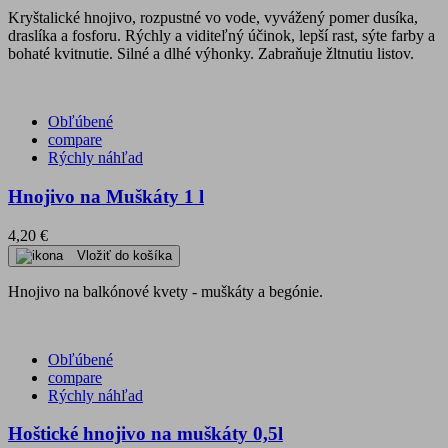
Kryštalické hnojivo, rozpustné vo vode, vyvážený pomer dusíka,
draslíka a fosforu. Rýchly a viditeľný účinok, lepší rast, sýte farby a
bohaté kvitnutie. Silné a dlhé výhonky. Zabraňuje žltnutiu listov.
Obľúbené
compare
Rýchly náhľad
Hnojivo na Muškáty 1 l
4,20 €
Vložiť do košíka
Hnojivo na balkónové kvety - muškáty a begónie.
Obľúbené
compare
Rýchly náhľad
Hoštické hnojivo na muškáty 0,5l