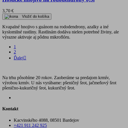
3,70 €
Vložiť do košíka
Kvapalné hnojivo s guánom na rododendrony, azalky a iné
kyslomilné rastliny. Rastlinám dodáva nielen potrebné živiny, ale
výrazne aktivuje aj pôdnu mikroflóru.
1
2
Ďalej

Na trhu pôsobíme 20 rokov. Zaoberáme sa predajom krmív,
výrobou krmív. U nás vyrábame: pšeničný šrot, jačmeňový šrot
pšenično-kukuričný šrot, kukuričný šrot.
Kontakt
Kacvinského 4088, 08501 Bardejov
+421 911 242 925