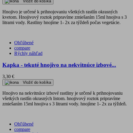
Vložiť do košíka
Hnojivo je určené k prihnojovaniu všetkých rastlín okrasných
kvetom. Hnojivový roztok pripravíme zmiešaním 15ml hnojiva s 3
litrami vody. Rastliny hnojíme 1- 2x za týždeň počas vegetácie.
Obľúbené
compare
Rýchly náhľad
Kapka - tekuté hnojivo na nekvitnúce izbové...
3,30 €
Vložiť do košíka
Hnojivo na nekvitnúce izbové rastliny je určené k prihnojovaniu
všetkých rastlín okrasných listom. hnojivový roztok pripravíme
zmiešaním 15ml hnojiva s 3 litrami vody. hnojíme 1- 2x za týždeň.
Obľúbené
compare