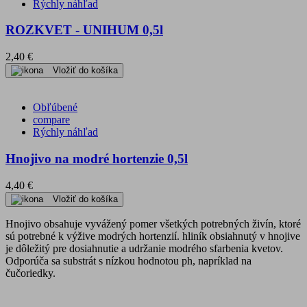
Rýchly náhľad
ROZKVET - UNIHUM 0,5l
2,40 €
Vložiť do košíka
Obľúbené
compare
Rýchly náhľad
Hnojivo na modré hortenzie 0,5l
4,40 €
Vložiť do košíka
Hnojivo obsahuje vyvážený pomer všetkých potrebných živín, ktoré
sú potrebné k výžive modrých hortenzií. hliník obsiahnutý v hnojive
je dôležitý pre dosiahnutie a udržanie modrého sfarbenia kvetov.
Odporúča sa substrát s nízkou hodnotou ph, napríklad na
čučoriedky.