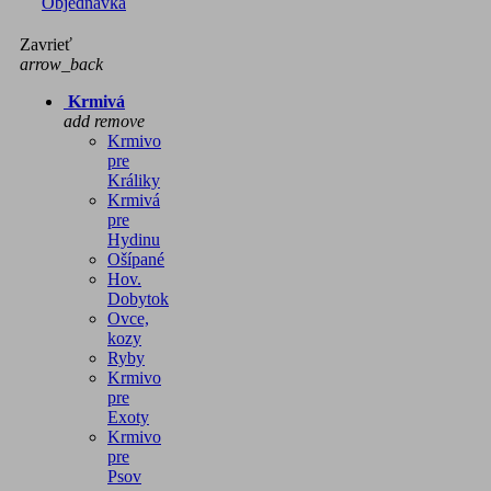
Objednávka
Zavrieť
arrow_back
Krmivá
add
remove
Krmivo
pre
Králiky
Krmivá
pre
Hydinu
Ošípané
Hov.
Dobytok
Ovce,
kozy
Ryby
Krmivo
pre
Exoty
Krmivo
pre
Psov