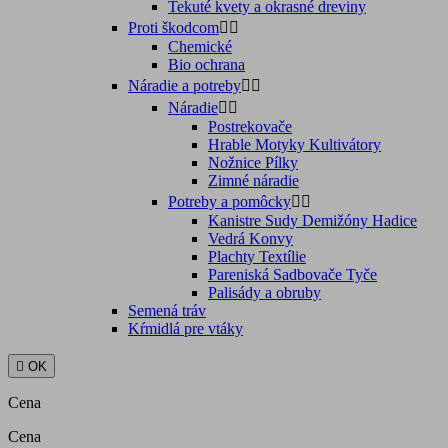
Tekuté kvety a okrasné dreviny
Proti škodcom


Chemické
Bio ochrana
Náradie a potreby


Náradie


Postrekovače
Hrable Motyky Kultivátory
Nožnice Pílky
Zimné náradie
Potreby a pomôcky


Kanistre Sudy Demižóny Hadice
Vedrá Konvy
Plachty Textílie
Pareniská Sadbovače Tyče
Palisády a obruby
Semená tráv
Kŕmidlá pre vtáky

OK
Cena
Cena