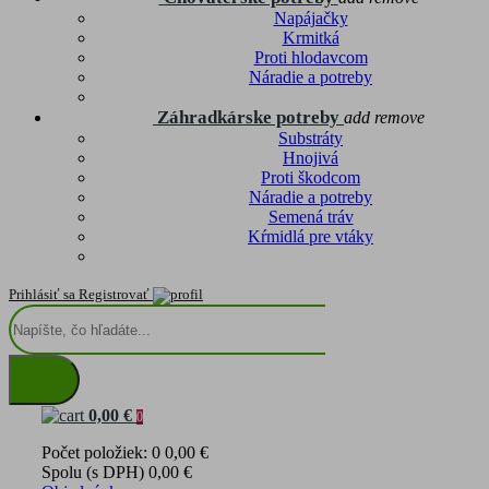
Napájačky
Krmitká
Proti hlodavcom
Náradie a potreby
Záhradkárske potreby
add
remove
Substráty
Hnojivá
Proti škodcom
Náradie a potreby
Semená tráv
Kŕmidlá pre vtáky
Prihlásiť sa
Registrovať
0,00 €
0
Počet položiek: 0
0,00 €
Spolu (s DPH)
0,00 €