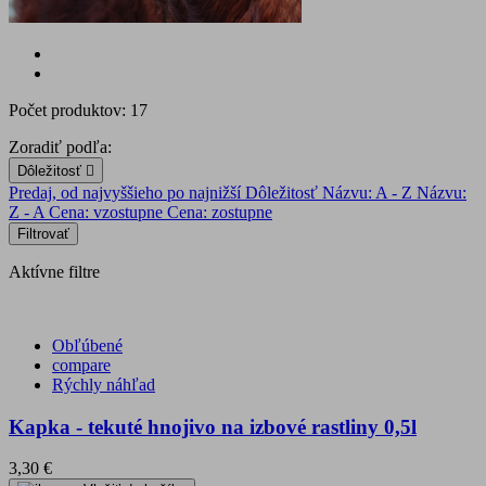
Počet produktov: 17
Zoradiť podľa:
Dôležitosť

Predaj, od najvyššieho po najnižší
Dôležitosť
Názvu: A - Z
Názvu:
Z - A
Cena: vzostupne
Cena: zostupne
Filtrovať
Aktívne filtre
Obľúbené
compare
Rýchly náhľad
Kapka - tekuté hnojivo na izbové rastliny 0,5l
3,30 €