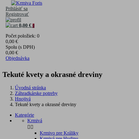
Prihlásiť sa
Registrovať
0,00 €
0
Počet položiek: 0
0,00 €
Spolu (s DPH)
0,00 €
Objednávka
Tekuté kvety a okrasné dreviny
Úvodná stránka
Záhradkárske potreby
Hnojivá
Tekuté kvety a okrasné dreviny
Kategórie
Krmivá


Krmivo pre Králiky
Krmivá pre Hydinu