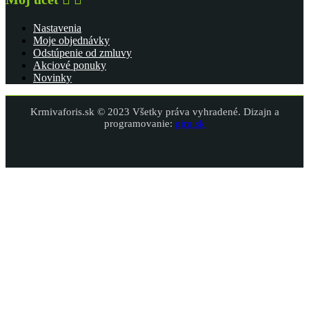
Nastavenia
Moje objednávky
Odstúpenie od zmluvy
Akciové ponuky
Novinky
Krmivaforis.sk © 2023 Všetky práva vyhradené. Dizajn a
programovanie:
giru.sk