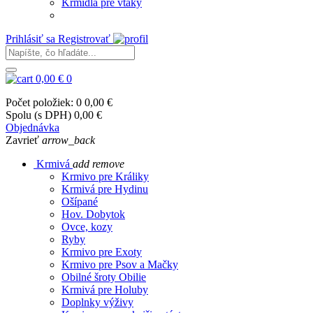
Kŕmidlá pre vtáky
Prihlásiť sa
Registrovať
0,00 €
0
Počet položiek: 0
0,00 €
Spolu (s DPH)
0,00 €
Objednávka
Zavrieť
arrow_back
Krmivá
add
remove
Krmivo pre Králiky
Krmivá pre Hydinu
Ošípané
Hov. Dobytok
Ovce, kozy
Ryby
Krmivo pre Exoty
Krmivo pre Psov a Mačky
Obilné šroty Obilie
Krmivá pre Holuby
Doplnky výživy