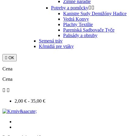
Zimné náradie
Potreby a pomôcky


Kanistre Sudy Demižóny Hadice
Vedrá Konvy
Plachty Textílie
Pareniská Sadbovače Tyče
Palisády a obruby
Semená tráv
Kŕmidlá pre vtáky

OK
Cena
Cena


2,00 € - 35,00 €