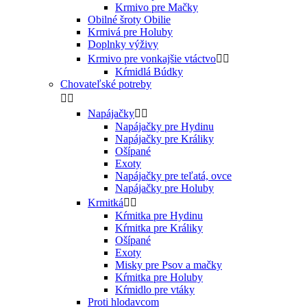
Krmivo pre Mačky
Obilné šroty Obilie
Krmivá pre Holuby
Doplnky výživy
Krmivo pre vonkajšie vtáctvo


Kŕmidlá Búdky
Chovateľské potreby


Napájačky


Napájačky pre Hydinu
Napájačky pre Králiky
Ošípané
Exoty
Napájačky pre teľatá, ovce
Napájačky pre Holuby
Krmitká


Kŕmitka pre Hydinu
Kŕmitka pre Králiky
Ošípané
Exoty
Misky pre Psov a mačky
Kŕmitka pre Holuby
Kŕmidlo pre vtáky
Proti hlodavcom