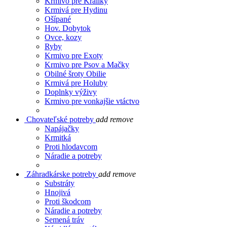
Krmivo pre Králiky
Krmivá pre Hydinu
Ošípané
Hov. Dobytok
Ovce, kozy
Ryby
Krmivo pre Exoty
Krmivo pre Psov a Mačky
Obilné šroty Obilie
Krmivá pre Holuby
Doplnky výživy
Krmivo pre vonkajšie vtáctvo
Chovateľské potreby
add
remove
Napájačky
Krmitká
Proti hlodavcom
Náradie a potreby
Záhradkárske potreby
add
remove
Substráty
Hnojivá
Proti škodcom
Náradie a potreby
Semená tráv