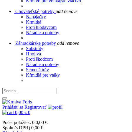
Krmivo pre vonkajšie vtáctvo
Chovateľské potreby
add
remove
Napájačky
Krmitká
Proti hlodavcom
Náradie a potreby
Záhradkárske potreby
add
remove
Substráty
Hnojivá
Proti škodcom
Náradie a potreby
Semená tráv
Kŕmidlá pre vtáky
Prihlásiť sa
Registrovať
0,00 €
0
Počet položiek: 0
0,00 €
Spolu (s DPH)
0,00 €