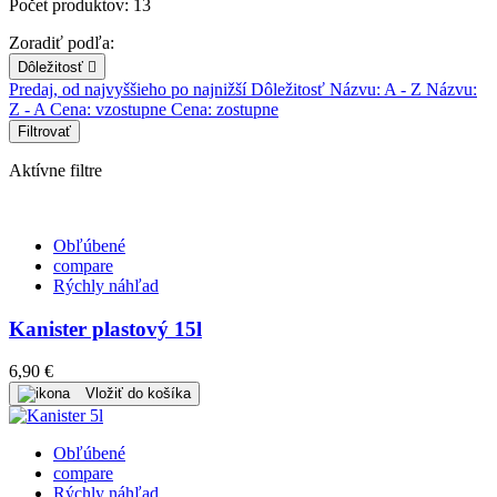
Počet produktov: 13
Zoradiť podľa:
Dôležitosť

Predaj, od najvyššieho po najnižší
Dôležitosť
Názvu: A - Z
Názvu:
Z - A
Cena: vzostupne
Cena: zostupne
Filtrovať
Aktívne filtre
Obľúbené
compare
Rýchly náhľad
Kanister plastový 15l
6,90 €
Vložiť do košíka
Obľúbené
compare
Rýchly náhľad