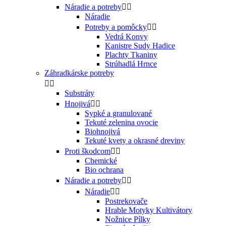
Náradie a potreby


Náradie
Potreby a pomôcky


Vedrá Konvy
Kanistre Sudy Hadice
Plachty Tkaniny
Strúhadlá Hrnce
Záhradkárske potreby


Substráty
Hnojivá


Sypké a granulované
Tekuté zelenina ovocie
Biohnojivá
Tekuté kvety a okrasné dreviny
Proti škodcom


Chemické
Bio ochrana
Náradie a potreby


Náradie


Postrekovače
Hrable Motyky Kultivátory
Nožnice Pílky