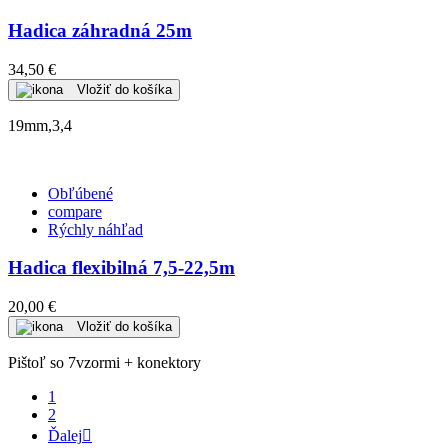
Hadica záhradná 25m
34,50 €
Vložiť do košíka
19mm,3,4
Obľúbené
compare
Rýchly náhľad
Hadica flexibilná 7,5-22,5m
20,00 €
Vložiť do košíka
Pištoľ so 7vzormi + konektory
1
2
Ďalej
