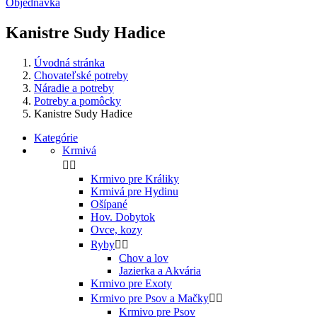
Objednávka
Kanistre Sudy Hadice
Úvodná stránka
Chovateľské potreby
Náradie a potreby
Potreby a pomôcky
Kanistre Sudy Hadice
Kategórie
Krmivá


Krmivo pre Králiky
Krmivá pre Hydinu
Ošípané
Hov. Dobytok
Ovce, kozy
Ryby


Chov a lov
Jazierka a Akvária
Krmivo pre Exoty
Krmivo pre Psov a Mačky


Krmivo pre Psov