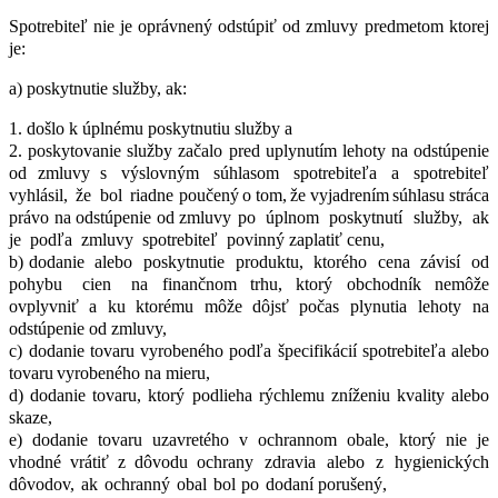
Spotrebiteľ
nie
je
oprávnený
odstúpiť
od
zmluvy predmetom ktorej
je:
a) poskytnutie služby, ak:
1. došlo k úplnému poskytnutiu služby a
2. poskytovanie
služby
začalo
pred
uplynutím
lehoty
na
odstúpenie
od
zmluvy s
výslovným
súhlasom
spotrebiteľa
a
spotrebiteľ
vyhlásil,
že
bol
riadne poučený
o
tom,
že
vyjadrením
súhlasu
stráca
právo
na
odstúpenie
od
zmluvy po
úplnom
poskytnutí
služby,
ak
je
podľa
zmluvy
spotrebiteľ
povinný zaplatiť cenu,
b) dodanie
alebo
poskytnutie
produktu,
ktorého
cena
závisí
od
pohybu
cien
na finančnom
trhu,
ktorý
obchodník
nemôže
ovplyvniť
a
ku
ktorému
môže
dôjsť
počas plynutia lehoty na
odstúpenie od zmluvy,
c) dodanie
tovaru
vyrobeného
podľa
špecifikácií
spotrebiteľa
alebo
tovaru
vyrobeného na mieru,
d) dodanie tovaru, ktorý podlieha rýchlemu zníženiu kvality alebo
skaze,
e) dodanie
tovaru
uzavretého
v
ochrannom
obale,
ktorý
nie
je
vhodné
vrátiť
z
dôvodu ochrany
zdravia
alebo
z
hygienických
dôvodov,
ak
ochranný
obal
bol
po
dodaní porušený,