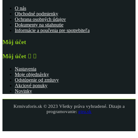
O nás
Obchodné podmienky
Ochrana osobných údajov
Dokumenty na stiahnutie
Informácie a poučenia pre spotrebiteľa
Môj účet
Môj účet


Nastavenia
Moje objednávky
Odstúpenie od zmluvy
Akciové ponuky
Novinky
Krmivaforis.sk © 2023 Všetky práva vyhradené. Dizajn a
programovanie:
giru.sk