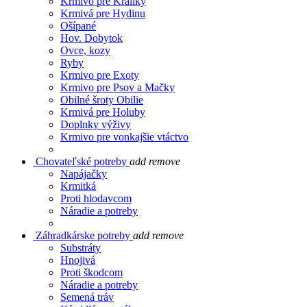
Krmivo pre Králiky
Krmivá pre Hydinu
Ošípané
Hov. Dobytok
Ovce, kozy
Ryby
Krmivo pre Exoty
Krmivo pre Psov a Mačky
Obilné šroty Obilie
Krmivá pre Holuby
Doplnky výživy
Krmivo pre vonkajšie vtáctvo
Chovateľské potreby
add
remove
Napájačky
Krmitká
Proti hlodavcom
Náradie a potreby
Záhradkárske potreby
add
remove
Substráty
Hnojivá
Proti škodcom
Náradie a potreby
Semená tráv