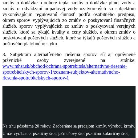
zmlúv o dodávke a odbere tepla, zmlúv o dodávke pitnej vody a
zmlúv o odvádzaní odpadovej vody uzatvorených so subjektom
vykonávajúcim regulovanú činnosť podľa osobitného predpisu,
okrem sporov vyplývajúcich zo zmlúv o poskytovaní finančných
služieb, sporov vyplývajúcich zo zmlúv o poskytovaní verejných
služieb, ktoré sa týkajú kvality a ceny služieb, a okrem zmlúv o
poskytovaní poštových služieb, ktoré sa týkajú poštových služieb a
poštového platobného styku.
3. Subjektom alternatívneho riešenia sporov sú aj oprávnené
právnické osoby zverejnené na stránke:
www.mhsr.sk/obchod/ochrana-spotrebitela/alternativne-riesenie-
spotrebitelskych-sporov-1/zoznam-subjektov-alternativneho-
riesenia-spotrebitelskych-sporov-1
Na trhu pôsobíme 20 rokov. Zaoberáme sa predajom krmív, výrobou krmív.
U nás vyrábame: pšeničný šrot, jačmeňový šrot pšenično-kukuričný šrot,