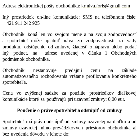
Adresa elektronickej pošty obchodníka:
krmiva.foris@gmail.com
Iný
prostriedok
on-line
komunikácie: SMS na telefónnom čísle:
+421 911 242 925
Obchodník
koná len vo svojom mene a na svoju zodpovednosť
a spotrebiteľ môže uplatniť práva
zo
zodpovednosti
za
vady
produktu,
odstúpenie
od zmluvy,
žiadosť
o nápravu
alebo
podať
iný
podnet,
na adrese uvedenej v článku 1 Obchodných
podmienok obchodníka.
Obchodník nestanovuje predajnú cenu na základe
automatizovaného rozhodovania vrátane profilovania konkrétneho
spotrebiteľa.
Cena
vo zvýšenej sadzbe za
použitie
prostriedkov
diaľkovej
komunikácie ktoré
sa
používajú
pri uzavretí zmluvy: 0,00 eur.
Poučenie
o
práve
spotrebiteľa
odstúpiť
od
zmluvy
Spotrebiteľ má právo odstúpiť od zmluvy uzavretej na diaľku a od
zmluvy uzavretej mimo prevádzkových
priestorov
obchodníka
aj
bez
uvedenia
dôvodu
v lehote
do: