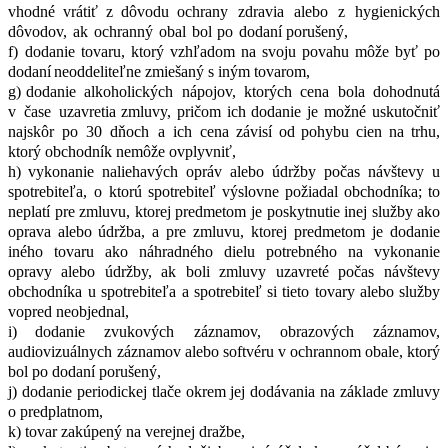
vhodné
vrátiť
z
dôvodu ochrany
zdravia
alebo
z
hygienických
dôvodov,
ak
ochranný
obal
bol
po
dodaní porušený,
f) dodanie
tovaru,
ktorý
vzhľadom
na
svoju
povahu
môže
byť
po
dodaní
neoddeliteľne zmiešaný s iným tovarom,
g) dodanie
alkoholických
nápojov,
ktorých
cena
bola
dohodnutá
v
čase
uzavretia zmluvy,
pričom
ich
dodanie
je
možné
uskutočniť
najskôr
po
30
dňoch
a
ich
cena závisí od pohybu cien na trhu,
ktorý obchodník nemôže ovplyvniť,
h) vykonanie
naliehavých
opráv
alebo
údržby
počas
návštevy
u
spotrebiteľa,
o ktorú spotrebiteľ
výslovne
požiadal
obchodníka;
to
neplatí
pre
zmluvu,
ktorej
predmetom je
poskytnutie
inej
služby
ako
oprava
alebo
údržba,
a pre
zmluvu,
ktorej
predmetom je dodanie
iného
tovaru
ako
náhradného
dielu
potrebného
na
vykonanie
opravy alebo
údržby,
ak
boli
zmluvy
uzavreté
počas
návštevy
obchodníka
u
spotrebiteľa
a spotrebiteľ si tieto tovary alebo služby
vopred neobjednal,
i) dodanie
zvukových
záznamov,
obrazových
záznamov,
audiovizuálnych
záznamov alebo softvéru v ochrannom obale, ktorý
bol po dodaní porušený,
j) dodanie periodickej tlače okrem jej dodávania na základe zmluvy
o predplatnom,
k) tovar zakúpený na verejnej dražbe,