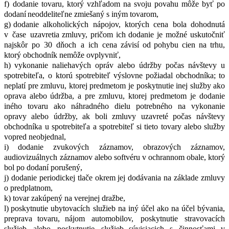
f) dodanie
tovaru,
ktorý
vzhľadom
na
svoju
povahu
môže
byť
po
dodaní
neoddeliteľne zmiešaný s iným tovarom,
g) dodanie
alkoholických
nápojov,
ktorých
cena
bola
dohodnutá
v
čase
uzavretia zmluvy,
pričom
ich
dodanie
je
možné
uskutočniť
najskôr
po
30
dňoch
a
ich
cena závisí od pohybu cien na trhu,
ktorý obchodník nemôže ovplyvniť,
h) vykonanie
naliehavých
opráv
alebo
údržby
počas
návštevy
u
spotrebiteľa,
o ktorú spotrebiteľ
výslovne
požiadal
obchodníka;
to
neplatí
pre
zmluvu,
ktorej
predmetom je
poskytnutie
inej
služby
ako
oprava
alebo
údržba,
a pre
zmluvu,
ktorej
predmetom je dodanie
iného
tovaru
ako
náhradného
dielu
potrebného
na
vykonanie
opravy alebo
údržby,
ak
boli
zmluvy
uzavreté
počas
návštevy
obchodníka
u
spotrebiteľa
a spotrebiteľ si tieto tovary alebo služby
vopred neobjednal,
i) dodanie
zvukových
záznamov,
obrazových
záznamov,
audiovizuálnych
záznamov alebo softvéru v ochrannom obale, ktorý
bol po dodaní porušený,
j) dodanie periodickej tlače okrem jej dodávania na základe zmluvy
o predplatnom,
k) tovar zakúpený na verejnej dražbe,
l) poskytnutie
ubytovacích
služieb
na
iný
účel
ako
na
účel
bývania,
preprava
tovaru, nájom
automobilov,
poskytnutie
stravovacích
služieb
alebo
poskytnutie
služieb súvisiacich
s
činnosťami
v