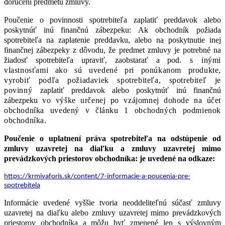
doručení predmetu zmluvy.
Poučenie
o
povinnosti
spotrebiteľa
zaplatiť
preddavok
alebo
poskytnúť
inú
finančnú zábezpeku: Ak obchodník požiada
spotrebiteľa na zaplatenie preddavku, alebo na poskytnutie inej
finančnej zábezpeky z dôvodu, že predmet zmluvy je potrebné na
žiadosť spotrebiteľa upraviť, zaobstarať a pod.
s inými
vlastnosťami ako sú uvedené pri ponúkanom produkte,
vyrobiť podľa požiadaviek spotrebiteľa, spotrebiteľ je
povinný
zaplatiť
preddavok
alebo
poskytnúť
inú
finančnú
zábezpeku
vo výške určenej po vzájomnej dohode na účet
obchodníka uvedený v článku 1 obchodných podmienok
obchodníka.
Poučenie o uplatnení práva spotrebiteľa na odstúpenie od
zmluvy uzavretej na diaľku a zmluvy uzavretej mimo
prevádzkových priestorov obchodníka: je uvedené na odkaze:
https://krmivaforis.sk/content/7-informacie-a-poucenia-pre-
spotrebitela
Informácie
uvedené
vyššie
tvoria
neoddeliteľnú
súčasť
zmluvy
uzavretej na
diaľku
alebo
zmluvy
uzavretej
mimo
prevádzkových
priestorov
obchodníka
a
môžu
byť zmenené len s výslovným