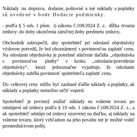
Náklady
na
dopravu,
dodanie, poštovné
a
iné
náklady
a poplatky
sú uvedené v bode Dodacie podmienky.
- podľa
§
5
ods.
1
písm.
i) zákona č.108/2024 Z. z.
dĺžka
trvania
zmluvy: do doby ukončenia záručnej doby predmetu zmluvy,
Obchodník
zabezpečil,
aby
spotrebiteľ
pri
odoslaní
objednávky
výslovne potvrdil,
že
bol
oboznámený
s
povinnosťou
zaplatiť
cenu.
N
a
odoslanie
objednávky je potrebné
stlačenie
tlačidla
„objednávka
s
povinnosťou
platby“ v kroku ,,odoslanie/potvrdenie
objednávky“,
ktorá
jednoznačne vyjadruje, že odoslanie
objednávky zahŕňa povinnosť spotrebiteľa zaplatiť cenu.
Do
celkovej
ceny
môžu
byť zarátané ďalšie náklady a poplatky, ak
náklady a poplatky nemožno určiť vopred.
S
potrebiteľ je povinný znášať náklady na vrátenie tovaru po
odstúpení od zmluvy podľa § 19 ods. 1 zákona č.108/2024 Z. z., a
ak spotrebiteľ odstúpi od zmluvy uzavretej na diaľku, aj náklady na
vrátenie tovaru, ktorý vzhľadom na jeho povahu nie je možné vrátiť
prostredníctvom pošty.