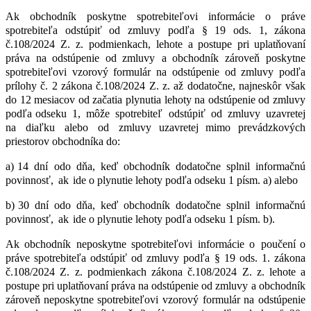
Ak
obchodník
poskytne
spotrebiteľovi
informácie
o
práve
spotrebiteľa
odstúpiť
od
zmluvy
podľa
§
19
ods.
1,
zákona
č.108/2024 Z. z.
podmienkach, lehote
a
postupe
pri
uplatňovaní
práva
na
odstúpenie
od
zmluvy a
obchodník
zároveň poskytne
spotrebiteľovi
vzorový
formulár
na
odstúpenie
od
zmluvy
podľa
prílohy č. 2 zákona č.108/2024 Z. z. až
dodatočne, najneskôr
však
do
12
mesiacov
od
začatia
plynutia
lehoty
na
odstúpenie
od
zmluvy
podľa odseku
1,
môže
spotrebiteľ
odstúpiť
od
zmluvy
uzavretej
na
diaľku
alebo
od
zmluvy uzavretej mimo prevádzkových
priestorov obchodníka do:
a) 14
dní
odo
dňa,
keď
obchodník
dodatočne
splnil
informačnú
povinnosť,
ak
ide o plynutie lehoty podľa odseku 1 písm. a) alebo
b) 30
dní
odo
dňa,
keď
obchodník
dodatočne
splnil
informačnú
povinnosť,
ak
ide o plynutie lehoty podľa odseku 1 písm. b).
Ak
obchodník
neposkytne
spotrebiteľovi
informácie
o
poučení
o
práve
spotrebiteľa
odstúpiť
od
zmluvy
podľa
§
19
ods.
1. zákona
č.108/2024 Z. z. podmienkach zákona č.108/2024 Z. z. lehote
a
postupe
pri
uplatňovaní
práva
na
odstúpenie
od
zmluvy a
obchodník
zároveň neposkytne
spotrebiteľovi
vzorový
formulár
na
odstúpenie