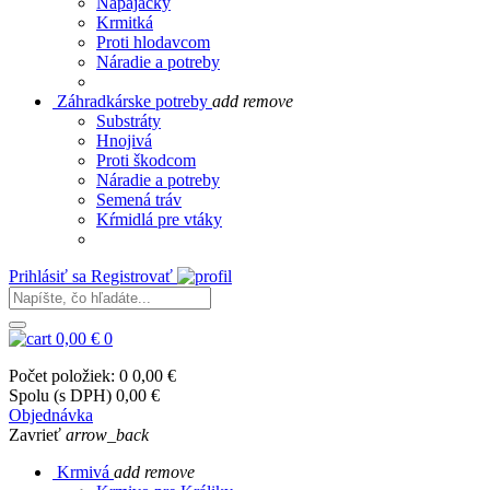
Napájačky
Krmitká
Proti hlodavcom
Náradie a potreby
Záhradkárske potreby
add
remove
Substráty
Hnojivá
Proti škodcom
Náradie a potreby
Semená tráv
Kŕmidlá pre vtáky
Prihlásiť sa
Registrovať
0,00 €
0
Počet položiek: 0
0,00 €
Spolu (s DPH)
0,00 €
Objednávka
Zavrieť
arrow_back
Krmivá
add
remove