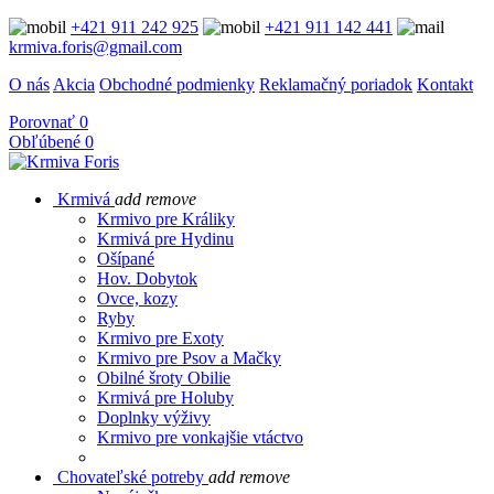
+421 911 242 925
+421 911 142 441
krmiva.foris@gmail.com
O nás
Akcia
Obchodné podmienky
Reklamačný poriadok
Kontakt
Porovnať
0
Obľúbené
0
Krmivá
add
remove
Krmivo pre Králiky
Krmivá pre Hydinu
Ošípané
Hov. Dobytok
Ovce, kozy
Ryby
Krmivo pre Exoty
Krmivo pre Psov a Mačky
Obilné šroty Obilie
Krmivá pre Holuby
Doplnky výživy
Krmivo pre vonkajšie vtáctvo
Chovateľské potreby
add
remove