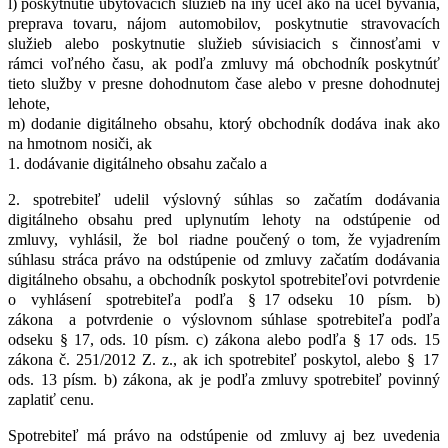
l) poskytnutie
ubytovacích
služieb
na
iný
účel
ako
na
účel
bývania,
preprava
tovaru, nájom
automobilov,
poskytnutie
stravovacích
služieb
alebo
poskytnutie
služieb súvisiacich
s
činnosťami
v
rámci
voľného
času,
ak
podľa
zmluvy
má
obchodník poskytnúť
tieto
služby
v presne
dohodnutom
čase
alebo
v presne
dohodnutej
lehote,
m) dodanie
digitálneho
obsahu,
ktorý
obchodník
dodáva
inak
ako
na
hmotnom
nosiči, ak
1. dodávanie digitálneho obsahu začalo a
2. spotrebiteľ
udelil
výslovný
súhlas
so
začatím
dodávania
digitálneho
obsahu pred
uplynutím
lehoty
na
odstúpenie
od
zmluvy,
vyhlásil,
že
bol
riadne poučený
o
tom,
že
vyjadrením
súhlasu
stráca
právo
na
odstúpenie
od
zmluvy začatím
dodávania
digitálneho
obsahu,
a obchodník
poskytol
spotrebiteľovi potvrdenie
o
vyhlásení
spotrebiteľa
podľa
§ 17
odseku
10
písm.
b)
zákona
a potvrdenie o výslovnom
súhlase
spotrebiteľa
podľa
odseku
§ 17, ods.
10
písm.
c) zákona
alebo
podľa
§ 17 ods. 15
zákona č. 251/2012 Z. z., ak ich spotrebiteľ poskytol, alebo
§ 17
ods.
13
písm.
b) zákona,
ak
je
podľa zmluvy spotrebiteľ povinný
zaplatiť cenu.
Spotrebiteľ
má
právo
na
odstúpenie
od
zmluvy
aj
bez
uvedenia