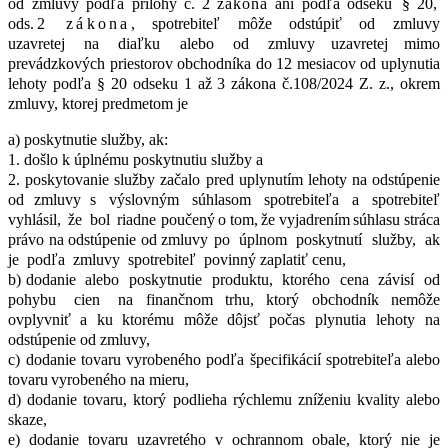
od
zmluvy
podľa
prílohy č. 2
zákona
ani
podľa odseku
§ 20
,
ods
.2 zákona
,
spotrebiteľ
môže
odstúpiť
od
zmluvy
uzavretej
na
diaľku
alebo
od
zmluvy uzavretej
mimo
prevádzkových
priestorov
obchodníka
do
12
mesiacov
od
uplynutia
lehoty podľa § 20 odseku 1 až 3 zákona č.108/2024 Z. z., okrem
zmluvy, ktorej predmetom je
a) poskytnutie služby, ak:
1. došlo k úplnému poskytnutiu služby a
2. poskytovanie
služby
začalo
pred
uplynutím
lehoty
na
odstúpenie
od
zmluvy s
výslovným
súhlasom
spotrebiteľa
a
spotrebiteľ
vyhlásil,
že
bol
riadne poučený
o
tom,
že
vyjadrením
súhlasu
stráca
právo
na
odstúpenie
od
zmluvy po
úplnom
poskytnutí
služby,
ak
je
podľa
zmluvy
spotrebiteľ
povinný zaplatiť cenu,
b) dodanie
alebo
poskytnutie
produktu,
ktorého
cena
závisí
od
pohybu
cien
na finančnom
trhu,
ktorý
obchodník
nemôže
ovplyvniť
a
ku
ktorému
môže
dôjsť
počas plynutia lehoty na
odstúpenie od zmluvy,
c) dodanie
tovaru
vyrobeného
podľa
špecifikácií
spotrebiteľa
alebo
tovaru
vyrobeného na mieru,
d) dodanie tovaru, ktorý podlieha rýchlemu zníženiu kvality alebo
skaze,
e) dodanie
tovaru
uzavretého
v
ochrannom
obale,
ktorý
nie
je