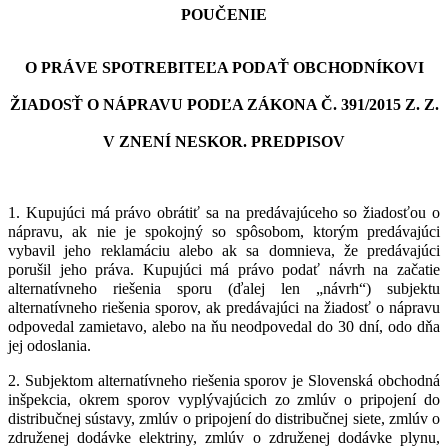
POUČENIE
O PRÁVE SPOTREBITEĽA PODAŤ OBCHODNÍKOVI
ŽIADOSŤ O NÁPRAVU PODĽA ZÁKONA Č.
391/2015 Z. Z.
V ZNENÍ NESKOR. PREDPISOV
1.
Kupujúci má právo obrátiť sa na predávajúceho so žiadosťou o
nápravu, ak nie je spokojný so spôsobom, ktorým predávajúci
vybavil jeho reklamáciu alebo ak sa domnieva, že predávajúci
porušil jeho práva. Kupujúci má právo podať návrh na začatie
alternatívneho riešenia sporu (ďalej len „návrh“) subjektu
alternatívneho riešenia sporov, ak predávajúci na žiadosť o nápravu
odpovedal zamietavo, alebo na ňu neodpovedal do 30 dní, odo dňa
jej odoslania.
2. Subjektom alternatívneho riešenia sporov je Slovenská obchodná
inšpekcia, okrem sporov vyplývajúcich zo zmlúv o pripojení do
distribučnej sústavy, zmlúv o pripojení do distribučnej siete, zmlúv o
združenej dodávke elektriny, zmlúv o združenej dodávke plynu,