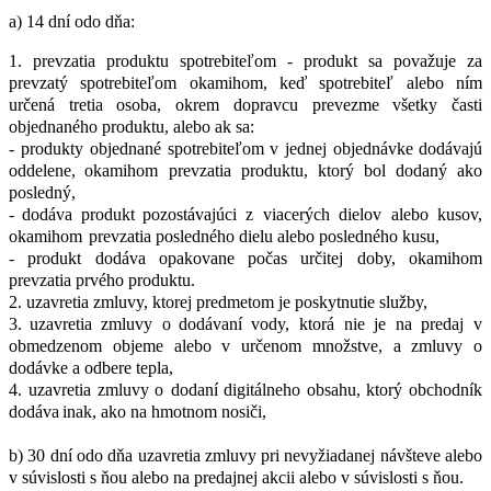
a) 14 dní odo dňa:
1. prevzatia produktu spotrebiteľom - produkt sa
považuje
za
prevzatý
spotrebiteľom
okamihom,
keď
spotrebiteľ
alebo
ním
určená tretia osoba, okrem dopravcu prevezme všetky časti
objednaného produktu, alebo ak sa:
- produkty objednané
spotrebiteľom
v
jednej
objednávke
dodávajú
oddelene,
okamihom prevzatia produktu, ktorý bol dodaný ako
posledný,
- dodáva
produkt pozostávajúci
z
viacerých
dielov
alebo
kusov,
okamihom
prevzatia posledného dielu alebo posledného kusu,
- produkt dodáva opakovane počas určitej doby, okamihom
prevzatia prvého produktu.
2. uzavretia zmluvy, ktorej predmetom je poskytnutie služby,
3. uzavretia
zmluvy
o dodávaní
vody,
ktorá
nie
je
na
predaj
v
obmedzenom objeme alebo v určenom množstve, a zmluvy o
dodávke a odbere tepla,
4. uzavretia
zmluvy
o dodaní
digitálneho
obsahu,
ktorý
obchodník
dodáva
inak, ako na hmotnom nosiči,
b) 30
dní
odo
dňa
uzavretia
zmluvy
pri
nevyžiadanej
návšteve
alebo
v súvislosti
s ňou alebo na predajnej akcii alebo v súvislosti s ňou.