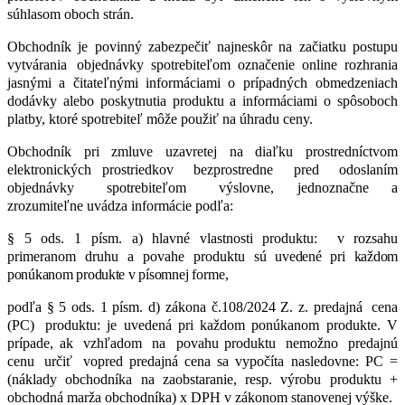
súhlasom oboch strán.
Obchodník
je
povinný
zabezpečiť
najneskôr
na
začiatku
postupu
vytvárania
objednávky spotrebiteľom
označenie
online
rozhrania
jasnými
a
čitateľnými
informáciami
o
prípadných obmedzeniach
dodávky
alebo
poskytnutia
produktu
a
informáciami
o
spôsoboch
platby, ktoré spotrebiteľ môže použiť na úhradu ceny.
Obchodník
pri
zmluve
uzavretej
na
diaľku
prostredníctvom
elektronických prostriedkov
bezprostredne
pred
odoslaním
objednávky
spotrebiteľom
výslovne, jednoznačne
a
zrozumiteľne
uvádza informácie
podľa:
§
5
ods.
1
písm.
a) hlavné
vlastnosti
produktu:
v
rozsahu
primeranom
druhu
a
povahe
produktu
sú uvedené pri každom
ponúkanom produkte v písomnej
forme,
podľa
§
5
ods.
1
písm.
d) zákona č.108/2024 Z. z.
predajná
cena
(PC)
produktu: je uvedená pri každom ponúkanom produkte. V
prípade, ak
vzhľadom
na
povahu produktu
nemožno
predajnú
cenu
určiť
vopred predajná cena sa vypočíta nasledovne: PC =
(náklady obchodníka na zaobstaranie, resp. výrobu produktu +
obchodná marža obchodníka) x DPH v zákonom stanovenej výške.