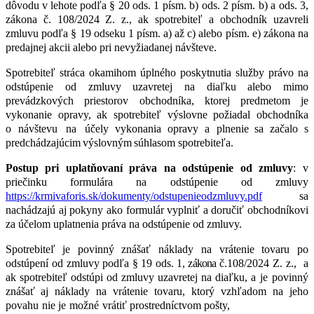
dôvodu
v lehote
podľa
§
20 ods.
1
písm.
b)
ods.
2
písm.
b)
a ods.
3,
zákona č. 108/2024 Z. z.,
ak
spotrebiteľ
a obchodník
uzavreli
zmluvu
podľa § 19 odseku 1 písm. a) až c) alebo písm. e) zákona na
predajnej akcii alebo pri nevyžiadanej návšteve.
Spotrebiteľ
stráca
okamihom
úplného
poskytnutia
služby
právo
na
odstúpenie
od
zmluvy uzavretej
na
diaľku
alebo
mimo
prevádzkových
priestorov
obchodníka,
ktorej
predmetom je
vykonanie
opravy,
ak
spotrebiteľ
výslovne
požiadal
obchodníka
o návštevu
na
účely vykonania
opravy
a plnenie
sa
začalo
s
predchádzajúcim
výslovným
súhlasom
spotrebiteľa.
Postup
pri
uplatňovaní
práva
na
odstúpenie
od
zmluvy
: v
priečinku formulára na odstúpenie od zmluvy
https://krmivaforis.sk/dokumenty/odstupenieodzmluvy.pdf
sa
nachádzajú aj pokyny ako formulár vyplniť a doručiť obchodníkovi
za účelom uplatnenia práva na odstúpenie od zmluvy.
Spotrebiteľ je povinný
znášať
náklady
na
vrátenie
tovaru
po
odstúpení od
zmluvy
podľa
§
19
ods.
1,
zákona
č.108/2024 Z. z.,
a
ak
spotrebiteľ
odstúpi
od
zmluvy
uzavretej
na
diaľku, a je povinný
znášať aj
náklady
na
vrátenie
tovaru,
ktorý
vzhľadom
na
jeho
povahu
nie
je
možné
vrátiť prostredníctvom pošty,