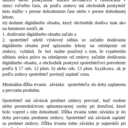
rámci
voľného
času,
ak
podľa
zmluvy
má
obchodník poskytnúť
tieto
služby
v presne
dohodnutom
čase
alebo
v presne
dohodnutej
lehote,
m) dodanie
digitálneho
obsahu,
ktorý
obchodník
dodáva
inak
ako
na
hmotnom
nosiči, ak
1. dodávanie digitálneho obsahu začalo a
2. spotrebiteľ
udelil
výslovný
súhlas
so
začatím
dodávania
digitálneho
obsahu pred
uplynutím
lehoty
na
odstúpenie
od
zmluvy,
vyhlásil,
že
bol
riadne poučený
o
tom,
že
vyjadrením
súhlasu
stráca
právo
na
odstúpenie
od
zmluvy začatím
dodávania
digitálneho
obsahu,
a obchodník
poskytol
spotrebiteľovi potvrdenie
podľa
§
17
ods.
12
písm.
b)
alebo
ods.
13
písm.
b),
zákona,
ak
je
podľa zmluvy spotrebiteľ povinný zaplatiť cenu.
Minimálna dĺžka trvania
záväzku
spotrebiteľa: do doby zaplatenia
a prevzatia produktu.
Spotrebiteľ má záväzok predmet zmluvy prevziať, buď osobne
alebo prostredníctvom splnomocnenej osoby pri doručení, ktoré
bolo vopred s ním dohodnuté. Dĺžka trvania tohto záväzku je do
doby prevzatia predmetu zmluvy. Spotrebiteľ má záväzok zaplatiť
za predmet zmluvy. Dĺžka trvania tohto záväzku je najneskôr pri