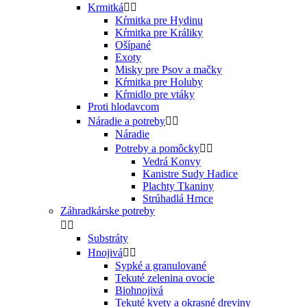
Krmitká


Kŕmitka pre Hydinu
Kŕmitka pre Králiky
Ošípané
Exoty
Misky pre Psov a mačky
Kŕmitka pre Holuby
Kŕmidlo pre vtáky
Proti hlodavcom
Náradie a potreby


Náradie
Potreby a pomôcky


Vedrá Konvy
Kanistre Sudy Hadice
Plachty Tkaniny
Strúhadlá Hrnce
Záhradkárske potreby


Substráty
Hnojivá


Sypké a granulované
Tekuté zelenina ovocie
Biohnojivá
Tekuté kvety a okrasné dreviny