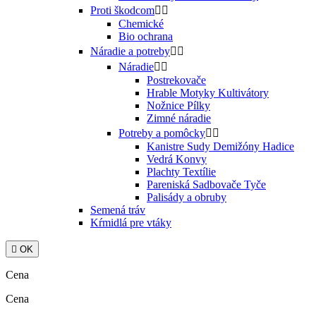
Proti škodcom


Chemické
Bio ochrana
Náradie a potreby


Náradie


Postrekovače
Hrable Motyky Kultivátory
Nožnice Pílky
Zimné náradie
Potreby a pomôcky


Kanistre Sudy Demižóny Hadice
Vedrá Konvy
Plachty Textílie
Pareniská Sadbovače Tyče
Palisády a obruby
Semená tráv
Kŕmidlá pre vtáky

OK
Cena
Cena