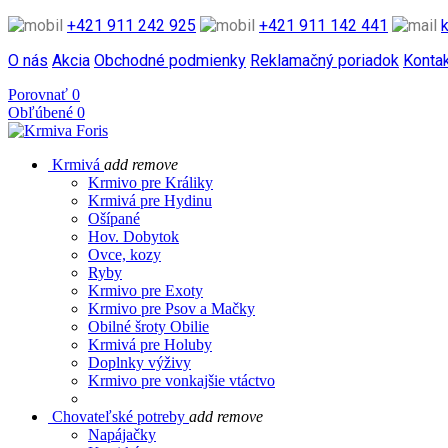
+421 911 242 925
+421 911 142 441
O nás
Akcia
Obchodné podmienky
Reklamačný poriadok
Konta
Porovnať
0
Obľúbené
0
Krmivá
add
remove
Krmivo pre Králiky
Krmivá pre Hydinu
Ošípané
Hov. Dobytok
Ovce, kozy
Ryby
Krmivo pre Exoty
Krmivo pre Psov a Mačky
Obilné šroty Obilie
Krmivá pre Holuby
Doplnky výživy
Krmivo pre vonkajšie vtáctvo
Chovateľské potreby
add
remove
Napájačky