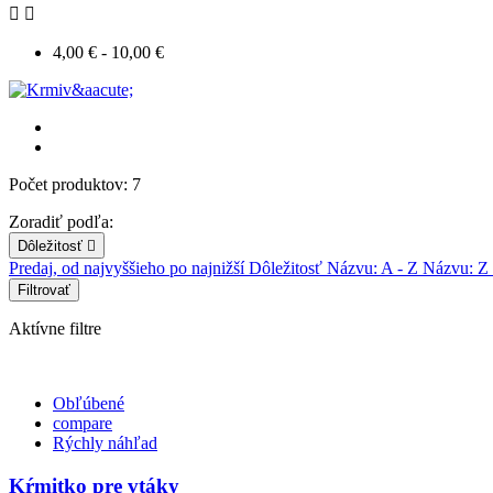


4,00 € - 10,00 €
Počet produktov: 7
Zoradiť podľa:
Dôležitosť

Predaj, od najvyššieho po najnižší
Dôležitosť
Názvu: A - Z
Názvu: Z
Filtrovať
Aktívne filtre
Obľúbené
compare
Rýchly náhľad
Kŕmitko pre vtáky