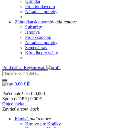
Krmitká
Proti hlodavcom
Náradie a potreby
Záhradkárske potreby
add
remove
Substráty
Hnojivá
Proti škodcom
Náradie a potreby
Semená tráv
Kŕmidlá pre vtáky
Prihlásiť sa
Registrovať
0,00 €
0
Počet položiek: 0
0,00 €
Spolu (s DPH)
0,00 €
Objednávka
Zavrieť
arrow_back
Krmivá
add
remove
Krmivo pre Králiky