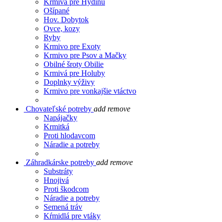
Krmivá pre Hydinu
Ošípané
Hov. Dobytok
Ovce, kozy
Ryby
Krmivo pre Exoty
Krmivo pre Psov a Mačky
Obilné šroty Obilie
Krmivá pre Holuby
Doplnky výživy
Krmivo pre vonkajšie vtáctvo
Chovateľské potreby
add
remove
Napájačky
Krmitká
Proti hlodavcom
Náradie a potreby
Záhradkárske potreby
add
remove
Substráty
Hnojivá
Proti škodcom
Náradie a potreby
Semená tráv
Kŕmidlá pre vtáky