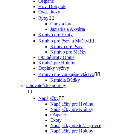
Ošípané
Hov. Dobytok
Ovce, kozy
Ryby


Chov a lov
Jazierka a Akvária
Krmivo pre Exoty
Krmivo pre Psov a Mačky


Krmivo pre Psov
Krmivo pre Mačky
Obilné šroty Obilie
Krmivá pre Holuby
Doplnky výživy
Krmivo pre vonkajšie vtáctvo


Kŕmidlá Búdky
Chovateľské potreby


Napájačky


Napájačky pre Hydinu
Napájačky pre Králiky
Ošípané
Exoty
Napájačky pre teľatá, ovce
Napájačky pre Holuby