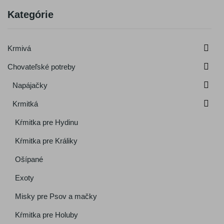
Kategórie

Krmivá

Chovateľské potreby

Napájačky

Krmitká
Kŕmitka pre Hydinu
Kŕmitka pre Králiky
Ošípané
Exoty
Misky pre Psov a mačky
Kŕmitka pre Holuby