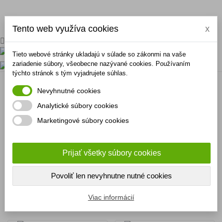
Tento web využíva cookies
x
Tieto webové stránky ukladajú v súlade so zákonmi na vaše
zariadenie súbory, všeobecne nazývané cookies. Používaním
0
týchto stránok s tým vyjadrujete súhlas.
Misky pre Psov a mačky
Nevyhnutné cookies
Analytické súbory cookies
Úvodná stránka
Chovateľské potreby
Krmitká
Marketingové súbory cookies
Misky pre Psov a mačky
Prijať všetky súbory cookies
Povoliť len nevyhnutne nutné cookies

Viac informácií
Dôležitosť
Filtrovať