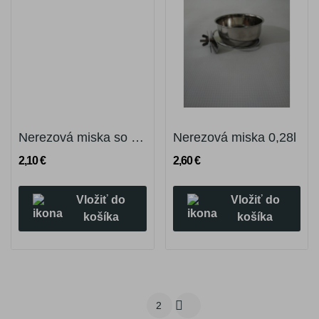
Nerezová miska so skrutkou 0,14l
Nerezová miska 0,28l
2,10 €
2,60 €
Vložiť do
Vložiť do
košíka
košíka

1
2