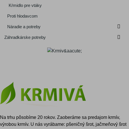
Kŕmidlo pre vtáky
Proti hlodavcom

Náradie a potreby

Záhradkárske potreby
Na trhu pôsobíme 20 rokov. Zaoberáme sa predajom krmív,
výrobou krmív. U nás vyrábame: pšeničný šrot, jačmeňový šrot